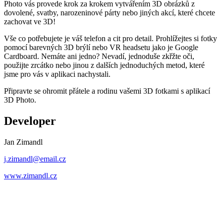
Photo vás provede krok za krokem vytvářením 3D obrázků z
dovolené, svatby, narozeninové párty nebo jiných akcí, které chcete
zachovat ve 3D!
Vše co potřebujete je váš telefon a cit pro detail. Prohlížejtes si fotky
pomocí barevných 3D brýlí nebo VR headsetu jako je Google
Cardboard. Nemáte ani jedno? Nevadí, jednoduše zkřžte oči,
použijte zrcátko nebo jinou z dalších jednoduchých metod, které
jsme pro vás v aplikaci nachystali.
Připravte se ohromit přátele a rodinu vašemi 3D fotkami s aplikací
3D Photo.
Developer
Jan Zimandl
j.zimandl@email.cz
www.zimandl.cz